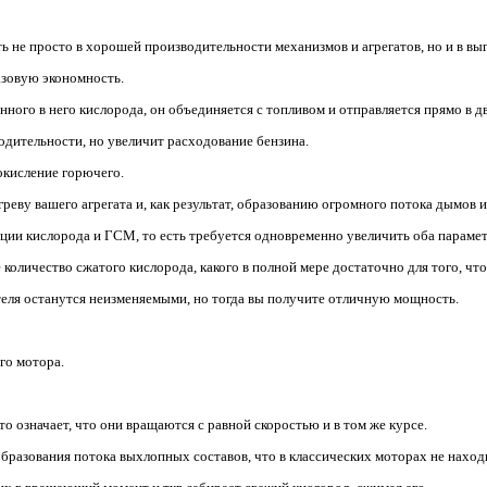
ь не просто в хорошей производительности механизмов и агрегатов, но и в вы
азовую экономность.
нного в него кислорода, он объединяется с топливом и отправляется прямо в д
одительности, но увеличит расходование бензина.
окисление горючего.
реву вашего агрегата и, как результат, образованию огромного потока дымов и
ии кислорода и ГСМ, то есть требуется одновременно увеличить оба парамет
е количество сжатого кислорода, какого в полной мере достаточно для того, 
ателя останутся неизменяемыми, но тогда вы получите отличную мощность.
го мотора.
то означает, что они вращаются с равной скоростью и в том же курсе.
бразования потока выхлопных составов, что в классических моторах не наход