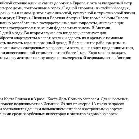
йской столице одни из самых дорогих в Европе, плата за квадратный метр
нтерес дома, построенные в горах. С одной стороны - чистейший воздух,
роги, и вы в самом центре экономической, культурной и туристической жизни
цкаммергут, Штирия, Нижняя и Верхняя Австрия Некоторые районы Тироля
циально разработанные государственные законопроекты, исключающие
ется государством и законами федеральных земель. В Австрии
0 дней в году. Во втором случае его владелец использует для
обрести апартаменты в апарт-отелях и сдавать их в аренду с помощью
ость получать гарантированный доход. В большинстве районов цены на
т заниматься ежедневным управлением отеля, он находит предпринимателя,
при инвестиционной стоимости отеля более 1 млн. Евро можно ожидать
есомым аргументом в пользу покупки коммерческой недвижимости в Австрии
ы Коста Бланка и в 3 раза - Коста Дель Соль по запросам. Для иноземных
о поиску недвижимости в Испании. Из них примерно 13 тысяч запросов
ти восполняется данным повышением интереса к островным курортам
лярными среди зарубежных инвесторов и экспатов рядовые курорты