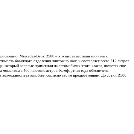
с роскошью. Mercedes-Benz R500 – это шестиместный минивен с
имость багажного отделения ничтожно мала и составляет всего 212 литров.
, который впервые применяли на автомобилях этого класса, является еще
м моментом в 460 ньютонометров. Комфортная езда обеспечена
ь возможности автомобиля согласно своим предпочтениям. До сотни R500