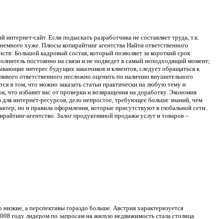
интернет-сайт. Если подыскать разработчика не составляет труда, т.к.
 немного хуже. Плюсы копирайтинг агентства Найти ответственного
нств: Большой кадровый состав, который позволяет за короткий срок
полнитель постоянно на связи и не подведет в самый неподходящий момент;
зывающие интерес будущих заказчиков и клиентов, следует обращаться к
антливого ответственного несложно оценить по наличию внушительного
тся в том, что можно заказать статьи практически на любую тему и
к, что избавит вас от проверки и возвращения на доработку. Экономия
з для интернет-ресурсов, дело непростое, требующее больше знаний, чем
ктер, но и правила оформления, которые присутствуют в глобальной сети.
райтинг-агентство. Залог продуктивной продажи услуг и товаров –
низкие, а перспективы гораздо больше. Австрия характеризуется
008 году лидером по запросам на жилую недвижимость стала столица