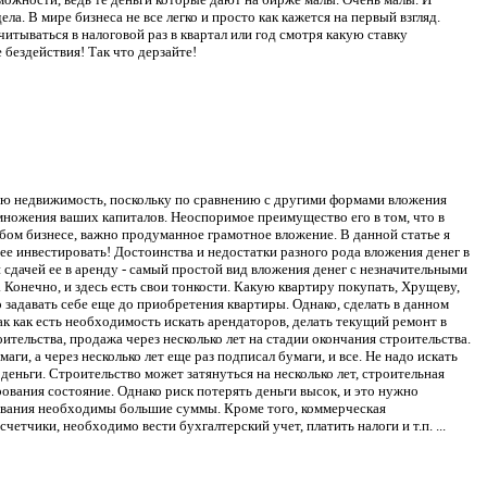
а. В мире бизнеса не все легко и просто как кажется на первый взгляд.
читываться в налоговой раз в квартал или год смотря какую ставку
 бездействия! Так что дерзайте!
ую недвижимость, поскольку по сравнению с другими формами вложения
ожения ваших капиталов. Неоспоримое преимущество его в том, что в
юбом бизнесе, важно продуманное грамотное вложение. В данной статье я
е инвестировать! Достоинства и недостатки разного рода вложения денег в
дачей ее в аренду - самый простой вид вложения денег с незначительными
. Конечно, и здесь есть свои тонкости. Какую квартиру покупать, Хрущеву,
 задавать себе еще до приобретения квартиры. Однако, сделать в данном
к как есть необходимость искать арендаторов, делать текущий ремонт в
ительства, продажа через несколько лет на стадии окончания строительства.
и, а через несколько лет еще раз подписал бумаги, и все. Не надо искать
деньги. Строительство может затянуться на несколько лет, строительная
рования состояние. Однако риск потерять деньги высок, и это нужно
рования необходимы большие суммы. Кроме того, коммерческая
четчики, необходимо вести бухгалтерский учет, платить налоги и т.п.
...