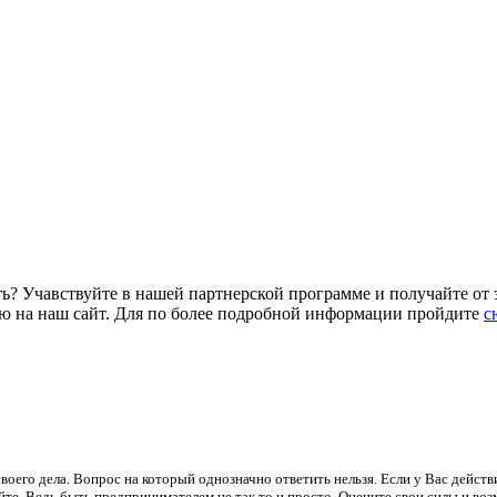
ть? Учавствуйте в нашей партнерской программе и получайте от 
ью на наш сайт. Для по более подробной информации пройдите
с
оего дела. Вопрос на который однозначно ответить нельзя. Если у Вас действ
айте. Ведь быть предпринимателем не так то и просто. Оцените свои силы и во