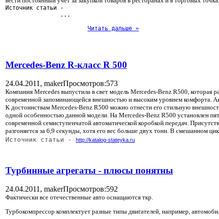
вести постоянный учёт за закупкой товаров в ресторанах и в торговых точка
Источник статьи - 
... 
Читать дальше »
Mercedes-Benz R-класс R 500
24.04.2011,
maker
Просмотров:573
Компания Mercedes выпустила в свет модель Mercedes-Benz R500, которая р
современной запоминающейся внешностью и высоким уровнем комфорта. Авто
К достоинствам Mercedes-Benz R500 можно отнести его стильную внешность,
одной особенностью данной модели. На Mercedes-Benz R500 установлен пя
современной семиступенчатой автоматической коробкой передач. Присутст
разгоняется за 6,9 секунды, хотя его вес больше двух тонн. В смешанном ц
Источник статьи - 
http://katalog-stateyka.ru
Турбинные агрегаты - плюсы понятны
24.04.2011,
maker
Просмотров:592
Фактически все отечественные авто оснащаются ткр.
Турбокомпрессор комплектует разные типы двигателей, например, автомоби