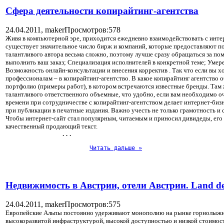
Сфера деятельности копирайтинг-агентства
24.04.2011,
maker
Просмотров:578
Живя в компьютерной эре, приходится ежедневно взаимодействовать с интерн
существует значительное число бирж и компаний, которые предоставляют по
талантливого автора весьма сложно, поэтому лучше сразу обращаться за пом
выполнить ваш заказ; Специализация исполнителей в конкретной теме; Умере
Возможность онлайн-консультации и внесения корректив . Так что если вы 
профессионалам – в копирайтинг-агентство. В какое копирайтинг агентство 
портфолио (примеры работ), в котором встречаются известные бренды. Там ж
талантливого ответственного объемные, что удобно, если вам необходимо оч
времени при сотрудничестве с копирайтинг-агентством делает интернет-биз
при публикации в печатные издания. Важно учесть не только грамотность и
Чтобы интернет-сайт стал популярным, читаемым и приносил дивидеды, его 
качественный продающий текст.
... 
Читать дальше »
Недвижимость в Австрии, отели Австрии. Land de
24.04.2011,
maker
Просмотров:575
Европейские Альпы постоянно удерживают монополию на рынке горнолыжных 
высокоразвитой инфраструктурой, высокой доступностью и низкой стоимос