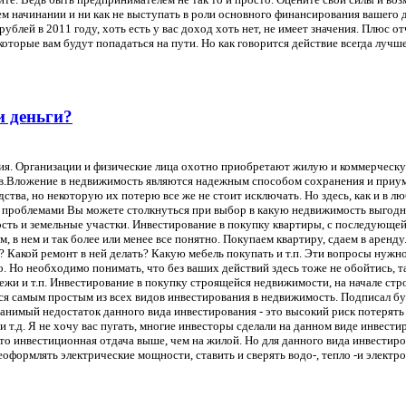
м начинании и ни как не выступать в роли основного финансирования вашего дел
лей в 2011 году, хоть есть у вас доход хоть нет, не имеет значения. Плюс от
оторые вам будут попадаться на пути. Но как говорится действие всегда лучше
и деньги?
ия. Организации и физические лица охотно приобретают жилую и коммерческ
.Вложение в недвижимость являются надежным способом сохранения и приумн
тва, но некоторую их потерю все же не стоит исключать. Но здесь, как и в л
 проблемами Вы можете столкнуться при выбор в какую недвижимость выгодне
 и земельные участки. Инвестирование в покупку квартиры, с последующей с
, в нем и так более или менее все понятно. Покупаем квартиру, сдаем в аренду
 Какой ремонт в ней делать? Какую мебель покупать и т.п. Эти вопросы нужно
 Но необходимо понимать, что без ваших действий здесь тоже не обойтись, та
ежи и т.п. Инвестирование в покупку строящейся недвижимости, на начале стро
я самым простым из всех видов инвестирования в недвижимость. Подписал бумаг
ранимый недостаток данного вида инвестирования - это высокий риск потерять 
 т.д. Я не хочу вас пугать, многие инвесторы сделали на данном виде инвести
что инвестиционная отдача выше, чем на жилой. Но для данного вида инвести
формлять электрические мощности, ставить и сверять водо-, тепло -и электрос