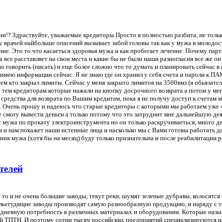
рии!? Здраствуйте, уважаемые кредиторы.Просто я полностью разбита, не толь
о у врачей найбольше опасений вызывает забой головы так как у мужа в молодо
ие. Это то что касаеться здоровья мужа и как пробегает лечение. Почему парт
все расставляет на свои места и какие бы не были наши разногласия все же он
 говорить (писать) и еще более сложно что то думать и планировать сейчас в
мею информации сейчас. Я не знаю где он хранил у себя счета и пароли к ПА
ем кто закрыл лимиты. Сейчас у меня закрыто лимитов на 3500вмз (я обьязат
 же тем кредиторам которые нажали на кнопку досрочного возврата а потом у м
 средства для возврата по Вашим кредитам, пока я не получу доступ к счетам 
. Очень прошу и надеюсь что старые кредиторы с которыми мы работаем уже 4
е смогу вывести деньги а только потому что это затруднит мне дальнейшую д
 мужа по прокату электроинструмента но он только раскручиваеться, много ден
ам и нам покажет наши истенные лица и насколько мы с Вами готовы работать 
ния мужа (хотя бы на месяц) буду только признательна и после реабилитации
телей
 то и не очень большие заводы, текут реки, шумят зеленые дубравы, колосятс
е ульегудящие заводы производят самую разнообразную продукцию, и наряду 
невную потребность в различных материалах и оборудовании. Которые назыв
 ТПТН. И поэтому сотни тысяч российских предприятий специализируются на