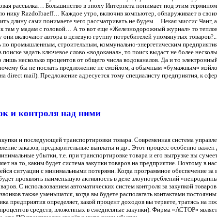
очтовая рассылка… Большинство в эпоху Интернета понимает под этим терми
о нику Razdolbaeff… Каждое утро, включив компьютер, обнаруживает в свои
чить длину сами понимаете чего рассматривать не будем… Некая миссис Чанг,
как там у мадам с головой… А то вот еще «Железнодорожный журнал» то тепло
они включают автора в целевую группу потребителей упомянутых товаров?.. А
ать по промышленным, строительным, коммунально-энергетическим предприятия
 поиске задать ключевое слово «водоканал», то поиск выдаст не более несколь
о лишь несколько процентов от общего числа водоканалов. Да и то электронный
 почему бы не послать предложение не емэйлом, а обычным «бумажным» мэйлом
а direct mail). Предложение адресуется тому специалисту предприятия, к сфе
ок и контроля над ними
акупки и последующей транспортировки товара. Современная система управлен
ение заказов, предварительные выплаты и др.. Этот процесс особенно важен д
минимальные убытки, т.е. при транспортировке товара и его выгрузке вы сумее
лияет на то, каким будет система закупки товаров на предприятие. Поэтому в
ейся ситуации с минимальными потерями. Когда программное обеспечение за в
 будет проявлять наименьшую активность в деле злоупотреблений «непроданны
оваров. С использованием автоматических систем контроля за закупкой товаро
звонков также уменьшатся, когда вы будете располагать контактами постоянны
ика предприятия определяет, какой процент доходов вы теряете, тратясь на 
 процентов средств, вложенных в ежедневные закупки). Фирма «АСТОР» являе