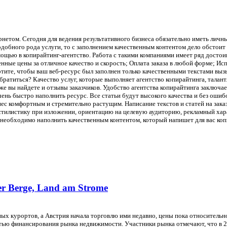
етом. Сегодня для ведения результативного бизнеса обязательно иметь личный 
добного рода услуги, то с заполнением качественным контентом дело обстоит
ощью в копирайтинг-агентство. Работа с такими компаниями имеет ряд достои
нные цены за отличное качество и скорость; Оплата заказа в любой форме; Ис
хотите, чтобы ваш веб-ресурс был заполнен только качественными текстами вы
обратиться? Качество услуг, которые выполняет агентство копирайтинга, тал
е вы найдете и отзывы заказчиков. Удобство агентства копирайтинга заключае
ень быстро наполнить ресурс. Все статьи будут высокого качества и без ошибо
нес комфортным и стремительно растущим. Написание текстов и статей на зака
 стилистику при изложении, ориентацию на целевую аудиторию, рекламный хара
необходимо наполнить качественным контентом, который напишет для вас копи
r Berge, Land am Strome
курортов, а Австрия начала торговлю ими недавно, цены пока относительно 
тью финансирования рынка недвижимости. Участники рынка отмечают, что в 2