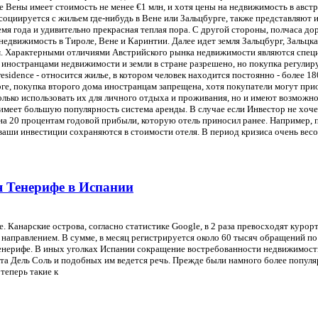
Вены имеет стоимость не менее €1 млн, и хотя цены на недвижимость в австри
циируется с жильем где-нибудь в Вене или Зальцбурге, также представляют и
мя года и удивительно прекрасная теплая пора. С другой стороны, полчаса до
 недвижимость в Тироле, Вене и Каринтии. Далее идет земля Зальцбург, Заль
том. Характерными отличиями Австрийского рынка недвижимости являются спе
ностранцами недвижимости и земли в стране разрешено, но покупка регулиру
residence - относится жилье, в котором человек находится постоянно - более 18
ге, покупка второго дома иностранцам запрещена, хотя покупатели могут при
олько использовать их для личного отдыха и проживания, но и имеют возможн
меет большую популярность система аренды. В случае если Инвестор не хоче
на 20 процентам годовой прибыли, которую отель приносил ранее. Например, 
о ваши инвестиции сохраняются в стоимости отеля. В период кризиса очень в
 Тенерифе в Испании
 Канарские острова, согласно статистике Google, в 2 раза превосходят курорт
направлением. В сумме, в месяц регистрируется около 60 тысяч обращений п
Тенерифе. В иных уголках Испании сокращение востребованности недвижимос
ста Дель Соль и подобных им ведется речь. Прежде были намного более попу
теперь такие к