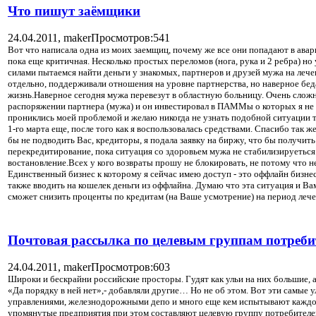
Что пишут заёмщики
24.04.2011,
maker
Просмотров:541
Вот что написала одна из моих заемщиц, почему же все они попадают в ава
пока еще критичная. Несколько простых переломов (нога, рука и 2 ребра) н
силами пытаемся найти деньги у знакомых, партнеров и друзей мужа на лечен
отдельно, поддерживали отношения на уровне партнерства, но наверное беда 
жизнь.Наверное сегодня мужа перевезут в областную больницу. Очень сложно
распоряжении партнера (мужа) и он инвестировал в ПАММы о которых я не и
прониклись моей проблемой и желаю никогда не узнать подобной ситуации т
1-го марта еще, после того как я воспользовалась средствами. Спасибо так
бы не подводить Вас, кредиторы, я подала заявку на биржу, что бы получить
перекредитирование, пока ситуация со здоровьем мужа не стабилизируеться
востановление.Всех у кого возвраты прошу не блокировать, не потому что н
Единственный бизнес к которому я сейчас имею доступ - это оффлайн бизнес
также вводить на кошелек деньги из оффлайна. Думаю что эта ситуация и В
сможет снизить проценты по кредитам (на Ваше усмотрение) на период лече
Почтовая рассылка по целевым группам потреби
24.04.2011,
maker
Просмотров:603
Широки и бескрайни российские просторы. Гудят как ульи на них большие, а
«Да порядку в ней нет»,- добавляли другие… Но не об этом. Вот эти самы
управлениями, железнодорожными депо и много еще кем испытывают каждод
упомянутые предприятия при этом составляют целевую группу потребителей