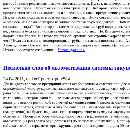
разнообразные рекламные и маркетинговые приемы. Ну, вот, например, п
автор этих строк… Простой российский фрилансер… Которого легко найти п
предложения от разных лолиточек и анжелочек, а также предложение увели
Нет, не что вы подумали, а совместным бизнесом… Ну, не совсем понятно, 
«Рубикон» из Перми регулярно вагонные поставки труб предлагает… Почему 
слышали никогда?.. Вот автор считает, что предложения труб надо рассыл
не, скажем, в бухгалтерию или секьюрити предприятия… Но. Вот даже если в
водоканалах России. И в итоге удастся обнаружить электронные адреса всег
чего? Если вы вот, типа, водопроводные трубы или насосы поставляете… А
Такие адресные базы есть у профессиональных директмэйльщиков (от термин
Начальнику отдела снабжения,
...
Читать дальше »
Несколько слов об автоматизации системы закуп
24.04.2011,
maker
Просмотров:584
Для каждого торгового предпринимателя особо сложным является процесс з
определённой «инструкции»: налаживание контактов с поставщиками, оформл
работаете по максимально выверенной схеме, то, соответственно, понесёте 
от торговых центров, ваши личные знакомства в торговой сфере – всё это в
видят управление розничной торговлей как единственный выход из сложивш
сориентироваться, какой объём закупок совершит. Таким образом, персонал
(ежесуточно), вы будете выделять строго определённую сумму на закупку т
облегчится. Процесс отбора необходимого товара и количество телефонных 
автоматизация ресторана осуществляется по несколько иному плану. Специф
избежать этих потерь; некоторые крупные рестораны теряют порядка 50-ти