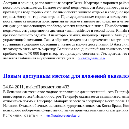
Австрии и районы, расположенные вокруг Вены. Квартира в хорошем районе 
постоянно повышается. Помимо элитной недвижимости Австрии, которая ассо
прохладная вода горных озер, полный спектр зимнего отдыха в холодное вре
страны. Австрия - гористая страна. Преимущественным спросом пользуется
постепенно становятся популярными не только в зимние периоды, но и ле
спекуляцию как основную проблему многих мировых рынков. Приобретение и
недвижимость разделяют на два типа - main residence и second home. К main 
кратковременного отдыха. В некоторых землях, например Тироле и Зальцбур
управляющей компании. Таким образом, владельцы апартаментов могут не т
гостиницы в хорошем состоянии считаются вполне доступными. В Австрии и
желающего взять отель в аренду. Величина арендной прибыли примерно рав
прибыль около 70 000 Евро в год, что примерно составляет 7%, притом, чт
является стабильная внутренняя ситуация в
...
Читать дальше »
Новым доступным местом для вложений оказался
24.04.2011,
maker
Просмотров:493
В Испании имеется новое модное направление для инвестиций - это Тенерифе.
инвесторов во всей Испании остров Тенерифе оказывается самым известным 
относились прямо к Тенерифе. Майорка завоевала следующее место после 
Испании. О таких обычных испанских курортных зонах как Коста Брава, Ко
испанского побережья. Существенно менее привлекательными стали для них 
Источник статьи - 
http://katalog-stateyka.ru