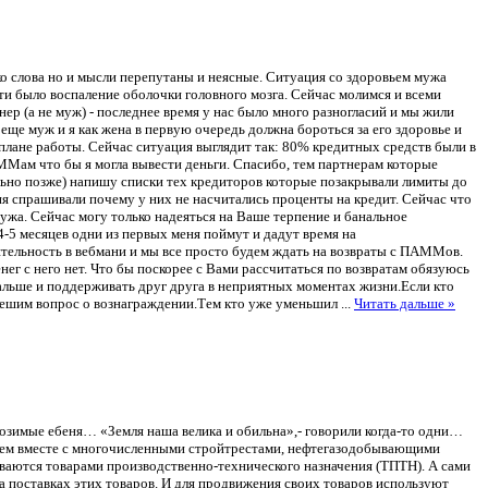
ко слова но и мысли перепутаны и неясные. Ситуация со здоровьем мужа
сти было воспаление оболочки головного мозга. Сейчас молимся и всеми
нер (а не муж) - последнее время у нас было много разногласий и мы жили
 еще муж и я как жена в первую очередь должна бороться за его здоровье и
 плане работы. Сейчас ситуация выглядит так: 80% кредитных средств были в
ММам что бы я могла вывести деньги. Спасибо, тем партнерам которые
ельно позже) напишу списки тех кредиторов которые позакрывали лимиты до
еня спрашивали почему у них не насчитались проценты на кредит. Сейчас что
мужа. Сейчас могу только надеяться на Ваше терпение и банальное
-5 месяцев одни из первых меня поймут и дадут время на
еятельность в вебмани и мы все просто будем ждать на возвраты с ПАММов.
ег с него нет. Что бы поскорее с Вами рассчитаться по возвратам обязуюсь
дальше и поддерживать друг друга в неприятных моментах жизни.Если кто
 решим вопрос о вознаграждении.Тем кто уже уменьшил
...
Читать дальше »
я озимые ебеня… «Земля наша велика и обильна»,- говорили когда-то одни…
с тем вместе с многочисленными стройтрестами, нефтегазодобывающими
аются товарами производственно-технического назначения (ТПТН). А сами
 поставках этих товаров. И для продвижения своих товаров используют