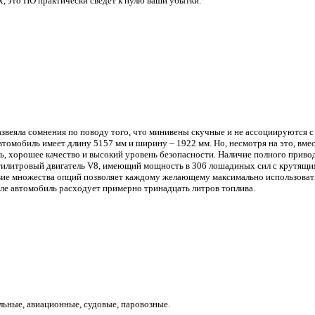
х, это ПО практически сведёт к нулю ваши убытки.
азвеяла сомнения по поводу того, что минивены скучные и не ассоциируются 
мобиль имеет длину 5157 мм и ширину – 1922 мм. Но, несмотря на это, вмест
 хорошее качество и высокий уровень безопасности. Наличие полного привода
тилитровый двигатель V8, имеющий мощность в 306 лошадиных сил с крутящи
вие множества опций позволяет каждому желающему максимально использоват
икле автомобиль расходует примерно тринадцать литров топлива.
льные, авиационные, судовые, паровозные.