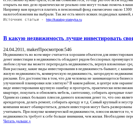
открыть на них дело практически не реально они могут только помочь в ваше
Например вам придется платить в пенсионный фонд ежемесячно около 1300 руб
налогообложения вы выбрали. Так же есть много всяких подводных камней, к
Источник статьи - 
http://katalog-stateyka.ru
В какую недвижимость лучше инвестировать сво
24.04.2011,
maker
Просмотров:546
Недвижимость во всем мире считается хорошим объектом для инвестирован
денег инвестиции в недвижимость обладают рядом бесспорных преимуществ
любом случае вы можете перепродать недвижимость, вернув вложенные средс
Вам расскажу, какие виды инвестирования в недвижимость бывают, с какими
жилую недвижимость, коммерческую недвижимость, загородную недвижимость
рисками. Его достоинства в том, что для человека не занимающегося бизнесом
улучшенной планировки или элитную? В каком районе, в центре или окраине?
виде инвестирования крупную ошибку и прогореть, практически невозможно.
квартире, покупать и обновлять мебель, сантехнику, собирать арендные плат
Одним из самых больших плюсов данного вложения денег то, что оно являетс
арендаторов, делать ремонт, собирать аренду и т.д. Самый крупный и неуст
компания может обанкротиться, деньги инвесторов могут быть разворованы и
учитывать. При покупке коммерческой недвижимости, плюсом является то, 
недвижимость требует к себе больше внимания, чем жилая. Необходимо перео
Читать дальше »