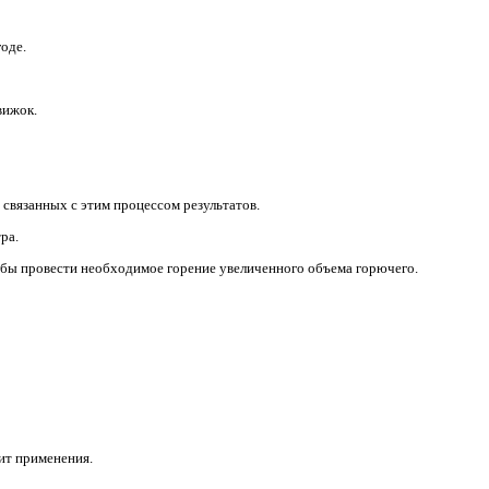
годе.
вижок.
 связанных с этим процессом результатов.
ра.
чтобы провести необходимое горение увеличенного объема горючего.
ит применения.