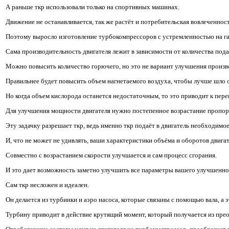
А раньше ткр использовали только на спортивных машинах.
Движение не останавливается, так же растёт и потребительская вовлеченност
Поэтому выросло изготовление турбокомпрессоров с устремленностью на г
Сама производительность двигателя лежит в зависимости от количества пода
Можно повысить количество горючего, но это не вариант улучшения произв
Правильнее будет повысить объем нагнетаемого воздуха, чтобы лучше шло 
Но когда объем кислорода останется недостаточным, то это приводит к перег
Для улучшения мощности двигателя нужно постепенное возрастание пропорц
Эту задачку разрешает ткр, ведь именно ткр подаёт в двигатель необходимо
И, что не может не удивлять, ваши характеристики объёма и оборотов двиг
Совместно с возрастанием скорости улучшается и сам процесс сгорания.
И это дает возможность заметно улучшить все параметры вашего улучшенно
Сам ткр несложен и идеален.
Он делается из турбинки и аэро насоса, которые связаны с помощью вала, а э
Турбину приводит в действие крутящий момент, который получается из прео