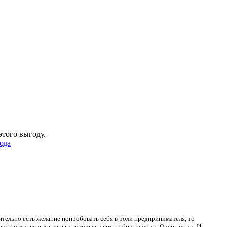
этого выгоду.
юда
ительно есть желание попробовать себя в роли предпринимателя, то
зможности, ведь те деньги которые дают на бирже малы. Очень малы. И