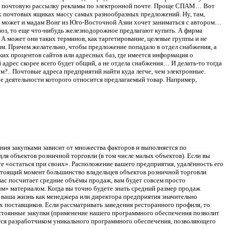
ном почтовую рассылку рекламы по электронной почте. Проще СПАМ… Вот
х почтовых ящиках массу самых разнообразных предложений. Ну, там,
 а может и мадам Вонг из Юго-Восточной Азии хочет заниматься с автором…
воз, то еще что-нибудь железнодорожное предлагают купить. А фирма
 может они таких терминов, как таргетирование, целевые группы и не
м. Причем желательно, чтобы предложение попадало в отдел снабжения, а
ких процентов сайтов или адресных баз, где имеется информация о
 адрес скорее всего будет общий, а не отдела снабжения… И делать-то тогда
?.. Почтовые адреса предприятий найти куда легче, чем электронные.
ре деятельности которого относится предлагаемый товар. Например,
ия закупками зависит от множества факторов и выполняется по
ля объектов розничной торговли (в том числе малых объектов). Если вы
те «остаться при своих». Расположение вашего предприятия, удалённость его
 настоящий момент большинство владельцев объектов розничной торговли
ас посчитает средние объёмы продаж, вам будет совсем просто
м» материалом. Когда вы точно будете знать средний размер продаж
в ваша жизнь как менеджера или директора предприятия значительно
х поставщиков. Если рассматривать заведения ресторанного профиля, то
постоянные закупки (применение нашего программного обеспечения позволит
тся разработчиком уникального программного обеспечения, позволяющего