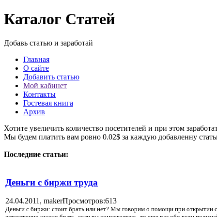
Каталог Статей
Добавь статью и заработай
Главная
О сайте
Добавить статью
Мой кабинет
Контакты
Гостевая книга
Архив
Хотите увеличить количество посетителей и при этом заработа
Мы будем платить вам ровно 0.02$ за каждую добавленну стат
Последние статьи:
Деньги с биржи труда
24.04.2011,
maker
Просмотров:613
Деньги с биржи: стоит брать или нет? Мы говорим о помощи при открытии св
естественно нужно брать, если вы сомневаетесь, то еще раз обо всем подум