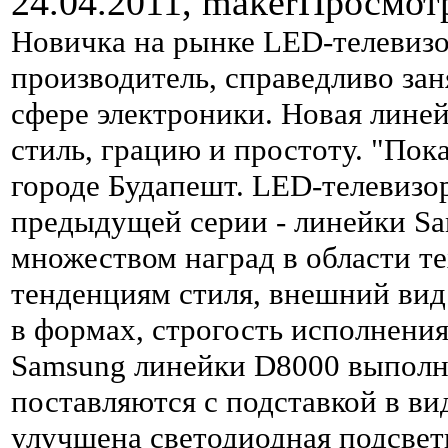
24.04.2011,
maker
Просмот
Новичка на рынке LED-телевизо
производитель, справедливо за
сфере электроники. Новая лине
стиль, грацию и простоту. "Пок
городе Будапешт. LED-телевизо
предыдущей серии - линейки Sa
множеством наград в области т
тенденциям стиля, внешний вид
в формах, строгость исполнения
Samsung линейки D8000 выполн
поставляются с подставкой в в
улучшена светодиодная подсветк