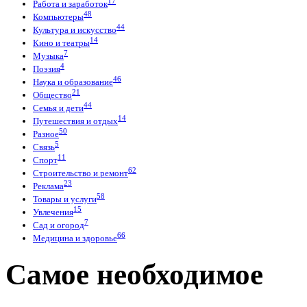
17
Работа и заработок
48
Компьютеры
44
Культура и искусство
14
Кино и театры
7
Музыка
4
Поэзия
46
Наука и образование
21
Общество
44
Семья и дети
14
Путешествия и отдых
50
Разное
5
Связь
11
Спорт
62
Строительство и ремонт
23
Реклама
58
Товары и услуги
15
Увлечения
7
Сад и огород
66
Медицина и здоровье
Самое необходимое