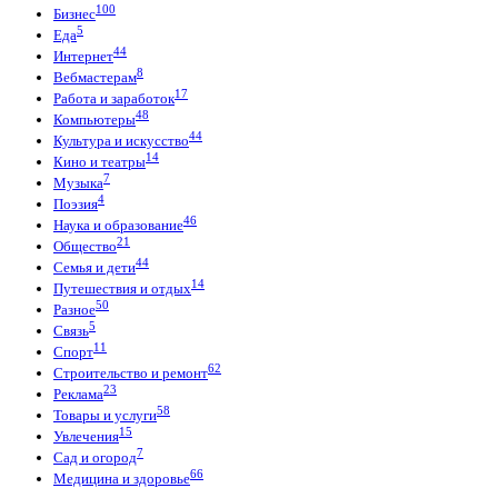
100
Бизнес
5
Еда
44
Интернет
8
Вебмастерам
17
Работа и заработок
48
Компьютеры
44
Культура и искусство
14
Кино и театры
7
Музыка
4
Поэзия
46
Наука и образование
21
Общество
44
Семья и дети
14
Путешествия и отдых
50
Разное
5
Связь
11
Спорт
62
Строительство и ремонт
23
Реклама
58
Товары и услуги
15
Увлечения
7
Сад и огород
66
Медицина и здоровье