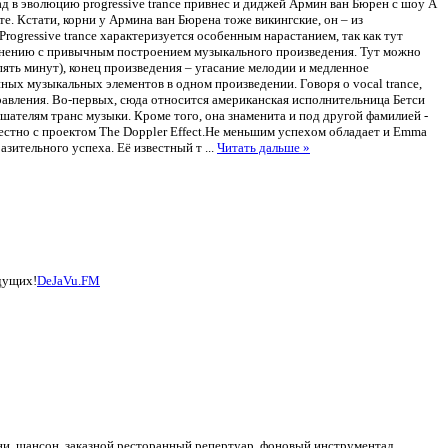
ад в эволюцию progressive trance привнес и диджей Армин ван Бюрен с шоу A
те. Кстати, корни у Армина ван Бюрена тоже викингские, он – из
 Progressive trance характеризуется особенным нарастанием, так как тут
равнению с привычным построением музыкального произведения. Тут можно
ять минут), конец произведения – угасание мелодии и медленное
ных музыкальных элементов в одном произведении. Говоря о vocal trance,
направления. Во-первых, сюда относится американская исполнительница Бетси
ушателям транс музыки. Кроме того, она знаменита и под другой фамилией -
местно с проектом The Doppler Effect.Не меньшим успехом обладает и Emma
разительного успеха. Её известный т
...
Читать дальше »
дущих!
DeJaVu.FM
ни, шансон, заказной ресторанный репертуар, фоновый инструментал.