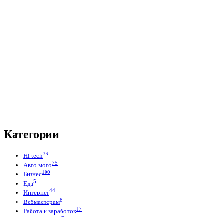
Категории
26
Hi-tech
75
Авто мото
100
Бизнес
5
Еда
44
Интернет
8
Вебмастерам
17
Работа и заработок