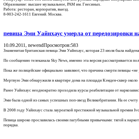
Образование: высшее музыкальное, РАМ им. Гнесиных.
Работа: ресторан, корпоратив, выезд.
8-903-242-1611 Евгений. Москва.
певица Эми Уайнхаус умерла от передозировки н
10.09.2011,
newend
Просмотров:583
Знаменитая британская певица Эми Уайнхаус, которая 23 июля была найдена 
По сообщению телеканала Sky News, именно эта версия рассматривается поли
Пока же полицейские официально заявляют, что причина смерти певицы «не 
Мертвую Эми обнаружили в квартире дома на площади Кэмден-сквер около 16
Ранее Уайнхаус неоднократно проходила курсы реабилитации от наркозави
Эми была одной из самых успешных поп-звезд Великобритании. На ее счету 
В 2008 году Уайнхаус стала лауреаткой престижной музыкальной премии Ivo
Певица широко прославилась своими пагубными привычками: тягой к наркот
порядка.