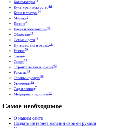
48
Компьютеры
44
Культура и искусство
14
Кино и театры
7
Музыка
4
Поэзия
46
Наука и образование
21
Общество
44
Семья и дети
14
Путешествия и отдых
50
Разное
5
Связь
11
Спорт
62
Строительство и ремонт
23
Реклама
58
Товары и услуги
15
Увлечения
7
Сад и огород
66
Медицина и здоровье
Самое необходимое
О нашем сайте
Создать интернет магазин своими руками