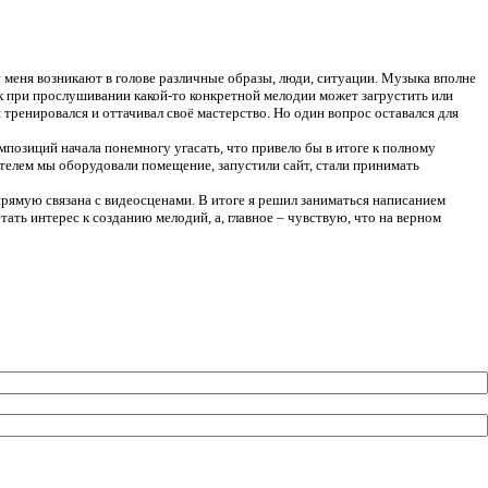
 меня возникают в голове различные образы, люди, ситуации. Музыка вполне
ек при прослушивании какой-то конкретной мелодии может загрустить или
ренировался и оттачивал своё мастерство. Но один вопрос оставался для
мпозиций начала понемногу угасать, что привело бы в итоге к полному
ятелем мы оборудовали помещение, запустили сайт, стали принимать
апрямую связана с видеосценами. В итоге я решил заниматься написанием
ть интерес к созданию мелодий, а, главное – чувствую, что на верном