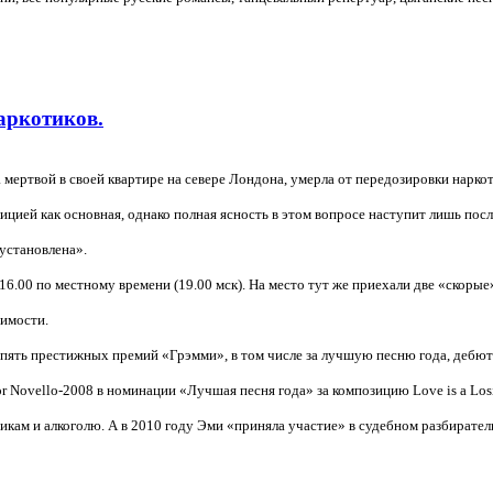
аркотиков.
мертвой в своей квартире на севере Лондона, умерла от передозировки наркот
цией как основная, однако полная ясность в этом вопросе наступит лишь посл
установлена».
.00 по местному времени (19.00 мск). На место тут же приехали две «скорые»
симости.
пять престижных премий «Грэмми», в том числе за лучшую песню года, дебют 
r Novello-2008 в номинации «Лучшая песня года» за композицию Love is a Los
икам и алкоголю. А в 2010 году Эми «приняла участие» в судебном разбирате