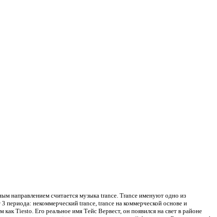
ым направлением считается музыка trance. Trance именуют одно из
 периода: некоммерческий trance, trance на коммерческой основе и
 как Tiesto. Его реальное имя Тейс Вервест, он появился на свет в районе