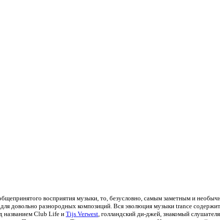
бщепринятого восприятия музыки, то, безусловно, самым заметным и необычн
для довольно разнородных композиций. Вся эволюция музыки trance содержит 3
 названием Club Life и
Tijs Verwest
, голландский ди-джей, знакомый слушателям