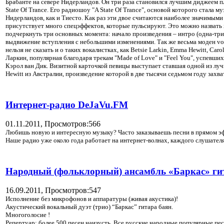
Брабанте на севере Нидерландов. Он три раза становился лучшим диджеем пл
State Of Trance. Его радиошоу "A State Of Trance", основой которого стала 
Нидерландов, как и Тиесто. Как раз эти двое считаются наиболее значимыми
присутствует много спецэффектов, которые пульсируют. Это можно назвать
подчеркнуть три основных момента: начало произведения – интро (одна-три
выдвижение вступления с небольшими изменениями. Так же весьма моден voc
нельзя не сказать и о таких вокалистках, как Betsie Larkin, Emma Hewitt, C
Ларкин, популярная благодаря трекам "Made of Love" и "Feel You", успевши
Кэрол ван Дик. Визитной карточкой певицы выступает ставшая одной из луч
Hewitt из Австралии, произведение которой в две тысячи седьмом году захва
Интернет-радио DeJaVu.FM
01.11.2011,
Просмотров:566
Любишь новую и интересную музыку? Часто заказываешь песни в прямом эфи
Наше радио уже около года работает на интернет-волнах, каждого слушате
Народный (фольклорный) ансамбль «Баркас» ги
16.09.2011,
Просмотров:547
Исполнение без микрофонов и аппаратуры (живая акустика)!
Акустический вокальный дуэт (трио) “Баркас” гитара баян.
Многоголосие !
Репертуар: более 500 песен наизусть. Все русские народные популярные пе