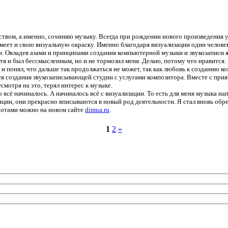
твом, а именно, сочиняю музыку. Всегда при рождении нового произведения у
 имеет и свою визуальную окраску. Именно благодаря визуализации один челов
 Овладев азами и принципами создания компьютерной музыки и звукозаписи я т
хотя и был бессмысленным, но и не тормозил меня. Делаю, потому что нравится.
и понял, что дальше так продолжаться не может, так как любовь к созданию ко
идея создания звукозаписывающей студии с услугами композитора. Вместе с при
есмотря на это, терял интерес к музыке.
о всё начиналось. А начиналось всё с визуализации. То есть для меня музыка н
и, они прекрасно вписываются в новый род деятельности. Я стал вновь обрета
аботами можно на новом сайте
dimua.ru
.
1
2
»