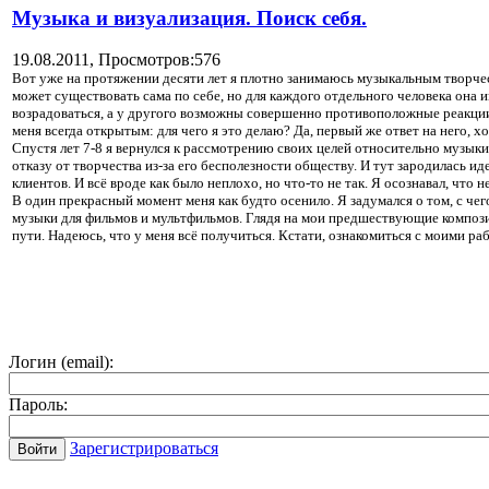
Музыка и визуализация. Поиск себя.
19.08.2011,
Просмотров:576
Вот уже на протяжении десяти лет я плотно занимаюсь музыкальным творчес
может существовать сама по себе, но для каждого отдельного человека она
возрадоваться, а у другого возможны совершенно противоположные реакции.
меня всегда открытым: для чего я это делаю? Да, первый же ответ на него, 
Спустя лет 7-8 я вернулся к рассмотрению своих целей относительно музыки 
отказу от творчества из-за его бесполезности обществу. И тут зародилась 
клиентов. И всё вроде как было неплохо, но что-то не так. Я осознавал, что н
В один прекрасный момент меня как будто осенило. Я задумался о том, с чег
музыки для фильмов и мультфильмов. Глядя на мои предшествующие композици
пути. Надеюсь, что у меня всё получиться. Кстати, ознакомиться с моими р
Логин (email):
Пароль:
Зарегистрироваться