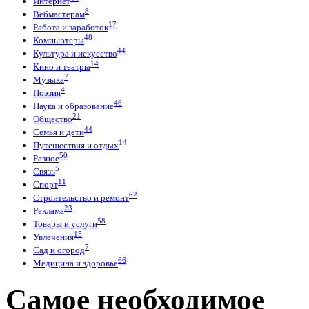
Интернет
8
Вебмастерам
17
Работа и заработок
48
Компьютеры
44
Культура и искусство
14
Кино и театры
7
Музыка
4
Поэзия
46
Наука и образование
21
Общество
44
Семья и дети
14
Путешествия и отдых
50
Разное
5
Связь
11
Спорт
62
Строительство и ремонт
23
Реклама
58
Товары и услуги
15
Увлечения
7
Сад и огород
66
Медицина и здоровье
Самое необходимое