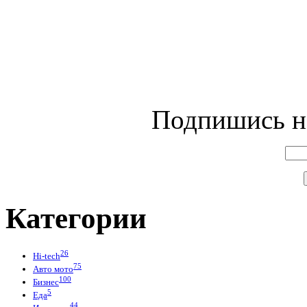
Подпишись на
Категории
26
Hi-tech
75
Авто мото
100
Бизнес
5
Еда
44