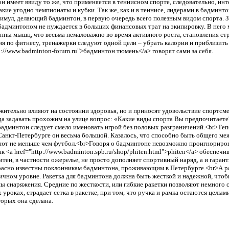
тон имеет ввиду то же, что применяется в теннисном спорте, следовательно, ин
е угодно чемпионаты и кубки. Так же, как и в теннисе, лидерами в бадминтон
тимул, делающий бадминтон, в первую очередь всего полезным видом спорта. 
бадминтоном не нуждается в больших финансовых трат на экипировку. В него м
уппы мышц, что весьма немаловажно во время активного роста, становления стр
я по фитнесу, тренажерки следуют одной цели – убрать калории и приблизить 
://www.badminton-forum.ru">бадминтон тюмень</a> говорят сами за себя.
жительно влияют на состоянии здоровья, но и приносят удовольствие спортсме
да задавать прохожим на улице вопрос: «Какие виды спорта Вы предпочитаете
бадминтон следует смело именовать игрой без половых разграничений.<br>Те
в Санкт-Петербурге он весьма большой. Казалось, что способно быть общего ме
тают не меньше чем футбол.<br>Говоря о бадминтоне невозможно проигнориро
 <a href="http://www.badminton.spb.ru/shop/phiten.html">phiten</a> обеспе
н, в частности ожерелье, не просто дополняет спортивный наряд, а и гаранти
екрасно известны поклонникам бадминтона, проживающим в Петербурге.<br>А ра
личном уровне. Ракетка для бадминтона должна быть жесткой и надежной, чтоб
 снаряжения. Средние по жесткости, или гибкие ракетки позволяют немного сэ
 уроках, страдает сетка в ракетке, при том, что ручка и рамка остаются целы
торых она сделана.