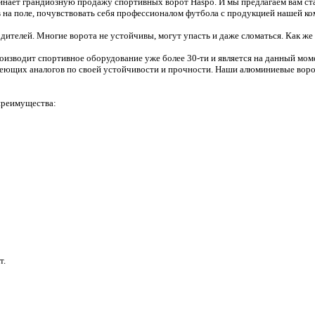
нает грандиозную продажу спортивных ворот Haspo. И мы предлагаем вам стат
на поле, почувствовать себя профессионалом футбола с продукцией нашей ко
ителей. Многие ворота не устойчивы, могут упасть и даже сломаться. Как же
оизводит спортивное оборудование уже более 30-ти и является на данный мо
еющих аналогов по своей устойчивости и прочности. Наши алюминиевые ворот
преимущества:
т.