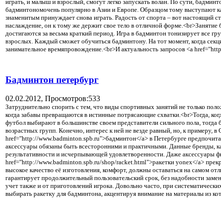
играть, и малыш и взрослый, смогут легко запускать волан. По сути, бадмин
бадминтономочень популярно в Азии и Европе. Образцом тому выступают каки
знаменитым принуждает снова играть. Радость от спорта – вот настоящий с
наслаждение, он к тому же держит свое тело в отличной форме.<br>Занятие 
достигаются за весьма краткий период. Игра в бадминтон тонизирует все гр
взрослых. Каждый сможет обучиться бадминтону. На тот момент, когда секци
занимательное времяпровождение.<br>И актуальность запросов <a href="http
Бадминтон петербург
02.02.2012,
Просмотров:533
Затруднительно спорить с тем, что виды спортивных занятий не только поло
когда забавы превращаются в истинные потрясающие схватки.<br>Тогда, ког
футбол выбирают в большинстве своем представители сильного пола, тогда 
возрастных групп. Конечно, интерес к ней не везде равный, но, к примеру, 
href="http://www.badminton.spb.ru">бадминтон</a> в Петербурге предпочи
аксессуары обязаны быть всесторонними и практичными. Данные бренды, как
результативности и исчерпывающей удовлетворенности. Даже аксессуары фите
href="http://www.badminton.spb.ru/shop/racket.html">ракетки yonex</a> пр
высокое качество её изготовления, комфорт, должны оставаться на самом от
гарантирует продолжительный пользовательский срок, без надобности замены
учет также и от приготовлений игрока. Довольно часто, при систематических
выбирать ракетку для бадминтона, акцентируя внимание на материалы из ко