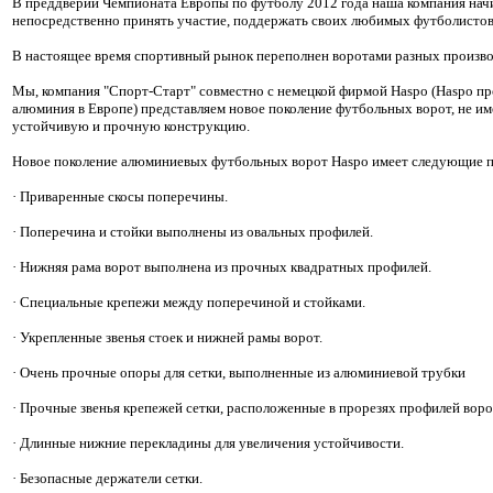
В преддверии Чемпионата Европы по футболу 2012 года наша компания начи
непосредственно принять участие, поддержать своих любимых футболистов 
В настоящее время спортивный рынок переполнен воротами разных производ
Мы, компания "Спорт-Старт" совместно с немецкой фирмой Haspo (Haspo пр
алюминия в Европе) представляем новое поколение футбольных ворот, не им
устойчивую и прочную конструкцию.
Новое поколение алюминиевых футбольных ворот Haspo имеет следующие 
· Приваренные скосы поперечины.
· Поперечина и стойки выполнены из овальных профилей.
· Нижняя рама ворот выполнена из прочных квадратных профилей.
· Специальные крепежи между поперечиной и стойками.
· Укрепленные звенья стоек и нижней рамы ворот.
· Очень прочные опоры для сетки, выполненные из алюминиевой трубки
· Прочные звенья крепежей сетки, расположенные в прорезях профилей воро
· Длинные нижние перекладины для увеличения устойчивости.
· Безопасные держатели сетки.