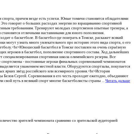
м спорта, причем везде есть успехи. Юные томичи становятся обладателями
a>. Это говорит о больших расходах энергии по взращиванию спортивной
еменным требованиям. Тренируют молодых спортсменов опытные тренеры, а
м становятся отличными наставниками для юного пополнения.
ходит о баскетболе. В баскетбол где поиграть в Томске, раскажет всякий
ки могут узнать много увлекательного про историю этого вида спорта, о его
скетболу.<br>Юношеский баскетбол в Томске поставлен на очень серьёзную
оящих игроков в баскетбол, пополнение спортивного состава. Ход дальнейших
ет специализированная спортивная школа олимпийского резерва. Все
ие спортсмены - постоянные игроки финальных соревнований чемпионатов
 выделяется уважением местной власти. Оборудуются спортзалы, покупается
ых ярких звёзд российского или всемирного уровня.<br>История
ы Белов Сергей. Соревнования в его честь проходят ежегодно, объединяют
ли свой путь в великий спорт многие баскетболисты страны
...
Читать дальше
оличество зрителей чемпионата сравнимо со зрительской аудиторией