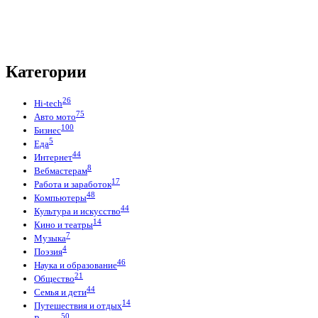
Категории
26
Hi-tech
75
Авто мото
100
Бизнес
5
Еда
44
Интернет
8
Вебмастерам
17
Работа и заработок
48
Компьютеры
44
Культура и искусство
14
Кино и театры
7
Музыка
4
Поэзия
46
Наука и образование
21
Общество
44
Семья и дети
14
Путешествия и отдых
50