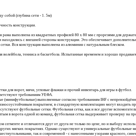
собой (глубина сети - 1. 5м)
очность конструкции.
 рама выполнена из квадратных профилей 80 х 80 мм с прорезями для держате
ки находились с внешней стороны конструкции. Это обеспечивает дополнител
 сетки. Вся конструкция выполнена из алюминия с натуральным блеском.
ля волейбола, тенниса и баскетбола. Испытанные временем и хорошо продава
ки для ворот, мячи, угловые флажки и прочий инвентарь для игры в футбол.
тветствуют требованиям УЕФА.
ные (минифутбольные) выполненные согласно требованиям IHF с непревзойдён
зносоустойчивым покрытием; в стандартную комплектацию могут входить проч
утствуют футбольные сетки. Футбольная сетка, как и все другие вспомогател
битым в ворота одной из команд, футбольная сетка выдерживает проверку на 
 сегменте и отличаются друг от друга не только по цене, но и выбору испол
 других мягких покрытиях. Однако существуют и универсальные футбольные м
естиугольниками, так и современной - с нанесенными узорами красного, синег