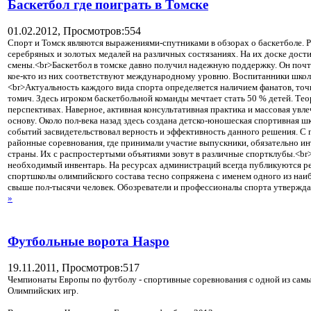
Баскетбол где поиграть в Томске
01.02.2012,
Просмотров:554
Спорт и Томск являются выражениями-спутниками в обзорах о баскетболе. Р
серебряных и золотых медалей на различных состязаниях. На их доске дости
смены.<br>Баскетбол в томске давно получил надежную поддержку. Он поч
кое-кто из них соответствуют международному уровню. Воспитанники школ 
<br>Актуальность каждого вида спорта определяется наличием фанатов, точнее
томич. Здесь игроком баскетбольной команды мечтает стать 50 % детей. Тео
перспективах. Наверное, активная консультативная практика и массовая ув
основу. Около пол-века назад здесь создана детско-юношеская спортивная ш
событий засвидетельствовал верность и эффективность данного решения. С 
районные соревнования, где принимали участие выпускники, обязательно и
страны. Их с распростертыми объятиями зовут в различные спортклубы.<br>
необходимый инвентарь. На ресурсах администраций всегда публикуются ре
спортшколы олимпийского состава тесно сопряжена с именем одного из наиб
свыше пол-тысячи человек. Обозреватели и профессионалы спорта утверждаю
»
Футбольные ворота Haspo
19.11.2011,
Просмотров:517
Чемпионаты Европы по футболу - спортивные соревнования с одной из самых
Олимпийских игр.