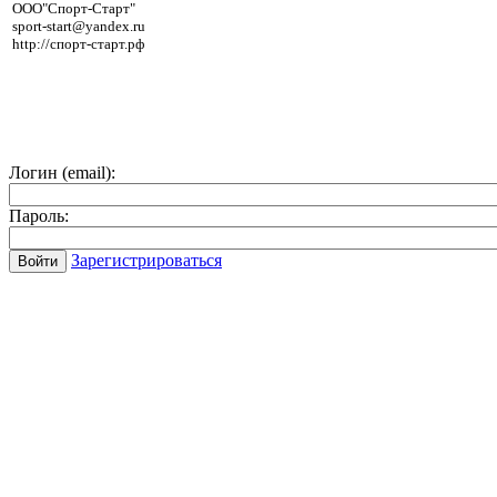
ООО"Спорт-Старт"
sport-start@yandex.ru
http://спорт-старт.рф
Логин (email):
Пароль:
Зарегистрироваться