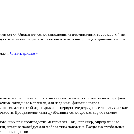
лей сетки. Опоры для сетки выполнены из алюминиевых трубок 50 х 4 мм.
ьную безопасность вратаря. К нижней раме приварены две дополнительные
емые
...
Читать дальше »
ными качественными характеристиками: рама ворот выполнена из профиля
ные закладные в пол зала, для надежной фиксации ворот.
ьные элементы этой игры, должна в первую очередь удовлетворять жестким
прочность. Продаваемые нами футбольные сетки удовлетворяют самым
ьзованных при производстве материалов. Так, например, определенные
ячи, которые подойдут для любого типа покрытия. Расцветка футбольных
о и иных цветов.