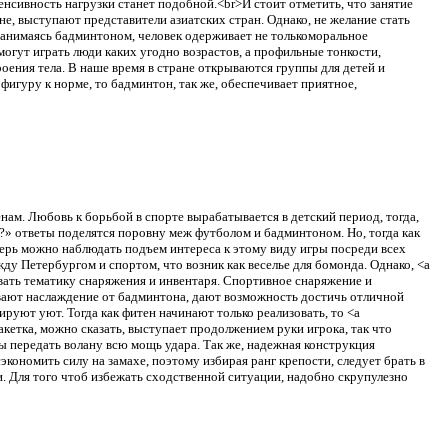
тенсивность нагрузки станет подобной.<br>И стоит отметить, что занятие
е, выступают представители азиатских стран. Однако, не желание стать
Занимаясь бадминтоном, человек одерживает не толькоморальное
огут играть люди каких угодно возрастов, а профильные тонкости,
оения тела. В наше время в стране открываются группы для детей и
фигуру к норме, то бадминтон, так же, обеспечивает приятное,
нам. Любовь к борьбой в спорте вырабатывается в детский период, тогда,
?» ответы поделятся поровну меж футболом и бадминтоном. Но, тогда как
перь можно наблюдать подъем интереса к этому виду игры посреди всех
жду Петербургом и спортом, что возник как веселье для бомонда. Однако, <a
вать тематику снаряжения и инвентаря. Спортивное снаряжение и
чивают наслаждение от бадминтона, дают возможность достичь отличной
руют уют. Тогда как фитен начинают только реализовать, то <a
кетка, можно сказать, выступает продолжением руки игрока, так что
ы передать волану всю мощь удара. Так же, надежная конструкция
кономить силу на замахе, поэтому избирая ранг крепости, следует брать в
ми. Для того чтоб избежать сходственной ситуации, надобно скрупулезно