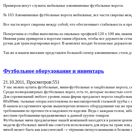
Примером могут служить мобильные алюминиевые футбольные ворота.
№ 103 Алюминиевые футбольные ворота мобильные, все части сварены между 
Все части ворот сварены между собой, что обеспечивает стабильность и пр
Поперечина и стойки выполнены из овальных профилей 120 х 100 мм, нижняя
Нижняя рама приварена к воротам таким образом, чтобы все держатели сет
ручки для транспортировки ворот. В комплект входят безопасные держатели
Так же в нашем магазине представлен большой спектр алюминиевых стоек д
Футбольное оборудование и инвентарь
21.10.2011,
Просмотров:551
У нас можно купить футбольные, мини-футбольные и гандбольные ворота, сет
Среди полноразмерных футбольных ворот, есть те, которые полностью соо
Для соревнований любого уровня, наша фирма предлагает ворота гандболь
80х80мм; тыльные опоры изготовлены из высокопрочной стальной трубы с и
В нашем ассортименте кроме вышеперечисленного оборудования так же прис
требованиям по прочности и надежности изделия. Ведь с каждым голом, за
жестким требованиям предъявляемых к данной группе товаров.
Футбольные мячи предлагаемые нашей компанией находятся в разном ценовом
модели футбольных мячей мы советуем использовать для игры на траве или
мячей может быть как классической - с чёрными пятиугольниками и белыми ш