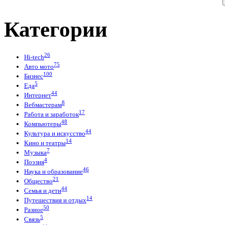
Категории
26
Hi-tech
75
Авто мото
100
Бизнес
5
Еда
44
Интернет
8
Вебмастерам
17
Работа и заработок
48
Компьютеры
44
Культура и искусство
14
Кино и театры
7
Музыка
4
Поэзия
46
Наука и образование
21
Общество
44
Семья и дети
14
Путешествия и отдых
50
Разное
5
Связь