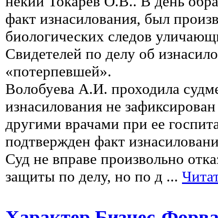
некий Токарев О.В.. В день обр
факт изнасилования, был произв
биологических следов уличающ
Свидетелей по делу об изнасило
«потерпевшей».
Волобуева А.И. проходила судме
изнасилования не зафиксирован 
другими врачами при ее госпит
подтвержден факт изнасиловани
Суд не вправе произвольно отк
защиты по делу, но по д
...
Читат
Характер Бизнес-Форв