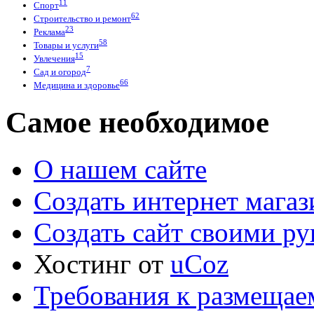
11
Спорт
62
Строительство и ремонт
23
Реклама
58
Товары и услуги
15
Увлечения
7
Сад и огород
66
Медицина и здоровье
Самое необходимое
О нашем сайте
Создать интернет мага
Создать сайт своими р
Хостинг от
uCoz
Требования к размещае