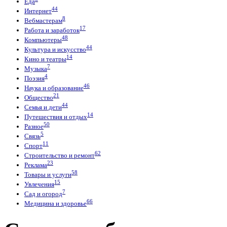
Еда
44
Интернет
8
Вебмастерам
17
Работа и заработок
48
Компьютеры
44
Культура и искусство
14
Кино и театры
7
Музыка
4
Поэзия
46
Наука и образование
21
Общество
44
Семья и дети
14
Путешествия и отдых
50
Разное
5
Связь
11
Спорт
62
Строительство и ремонт
23
Реклама
58
Товары и услуги
15
Увлечения
7
Сад и огород
66
Медицина и здоровье