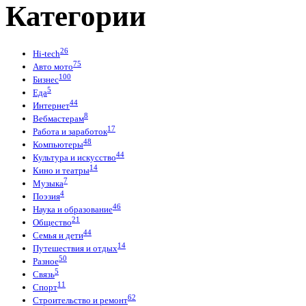
Категории
26
Hi-tech
75
Авто мото
100
Бизнес
5
Еда
44
Интернет
8
Вебмастерам
17
Работа и заработок
48
Компьютеры
44
Культура и искусство
14
Кино и театры
7
Музыка
4
Поэзия
46
Наука и образование
21
Общество
44
Семья и дети
14
Путешествия и отдых
50
Разное
5
Связь
11
Спорт
62
Строительство и ремонт