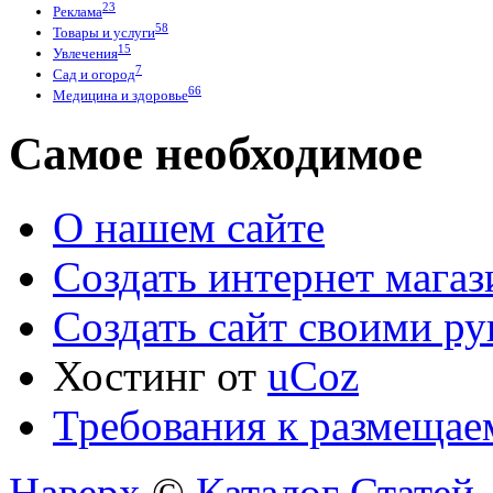
23
Реклама
58
Товары и услуги
15
Увлечения
7
Сад и огород
66
Медицина и здоровье
Самое необходимое
О нашем сайте
Создать интернет мага
Создать сайт своими р
Хостинг от
uCoz
Требования к размещае
Наверх
©
Каталог Статей