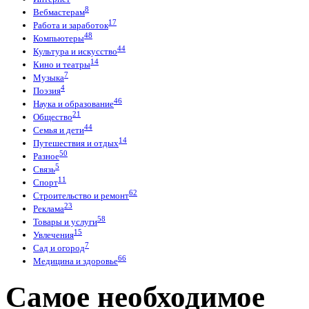
8
Вебмастерам
17
Работа и заработок
48
Компьютеры
44
Культура и искусство
14
Кино и театры
7
Музыка
4
Поэзия
46
Наука и образование
21
Общество
44
Семья и дети
14
Путешествия и отдых
50
Разное
5
Связь
11
Спорт
62
Строительство и ремонт
23
Реклама
58
Товары и услуги
15
Увлечения
7
Сад и огород
66
Медицина и здоровье
Самое необходимое